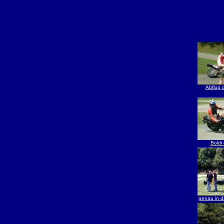
Abflug o
Boldi 
genau in d