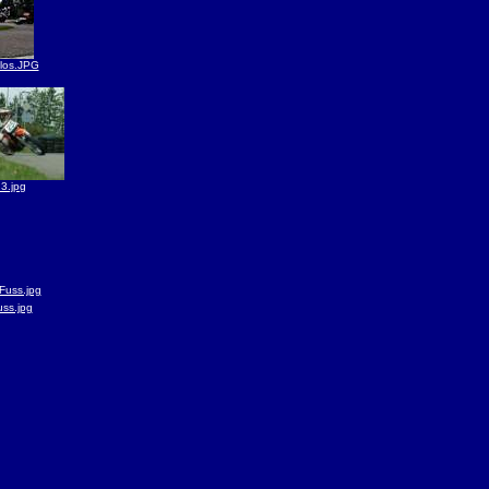
 los.JPG
3.jpg
uss.jpg