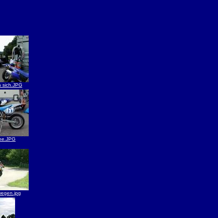
n sich.JPG
ne.JPG
wegen.jpg