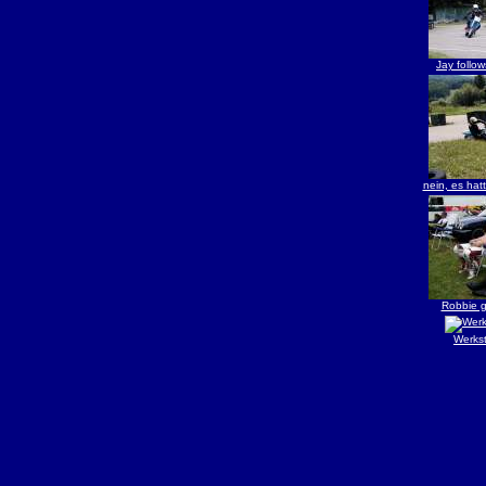
Jay follo
nein, es hat
Robbie g
Werkst