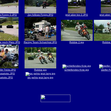
ws Foggy 2.JPG
Jay follows Foggy.JPG
jetzt aber los 2.JPG
jetzt aber
te noch Platz.JPG
Racing Team Schaichtal.JPG
Robbie 2.jpg
Robbie 
ibt Tricks.JPG
Robbie.jpg
schleifendes Knie.jpg
steifer F
attvito.JPG
wo gehts jetzt lang.jpg