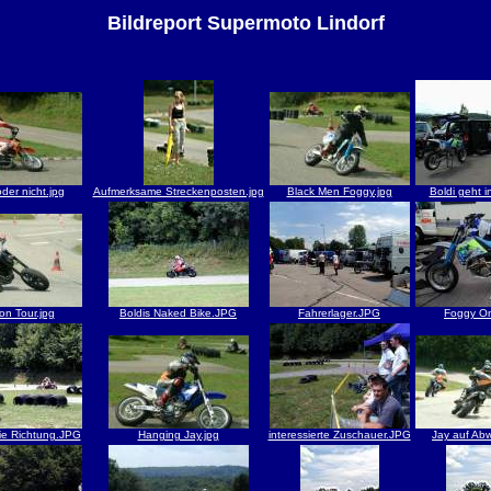
Bildreport Supermoto Lindorf
der nicht.jpg
Aufmerksame Streckenposten.jpg
Black Men Foggy.jpg
Boldi geht i
on Tour.jpg
Boldis Naked Bike.JPG
Fahrerlager.JPG
Foggy O
ie Richtung.JPG
Hanging Jay.jpg
interessierte Zuschauer.JPG
Jay auf Ab